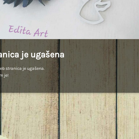
anica je ugašena
b stranica je ugašena.
m je!