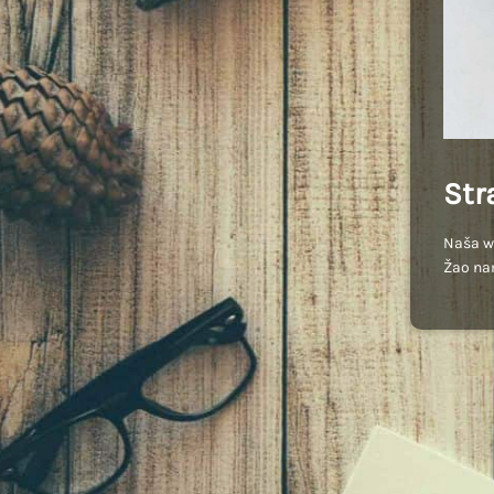
Str
Naša we
Žao na