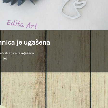
anica je ugašena
b stranica je ugašena.
m je!