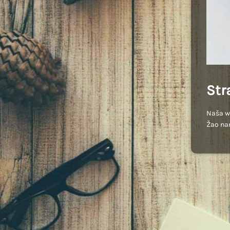
Str
Naša we
Žao na