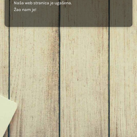
Naša web stranica je ugašena.
Žao nam je!