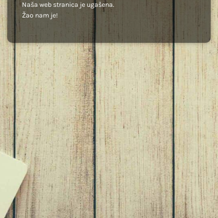
Naša web stranica je ugašena.
Žao nam je!