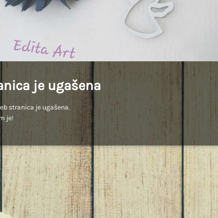
anica je ugašena
b stranica je ugašena.
m je!