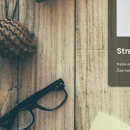
Str
Naša we
Žao na