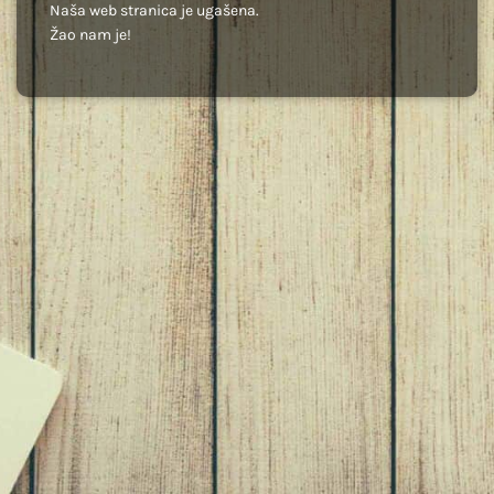
Naša web stranica je ugašena.
Žao nam je!