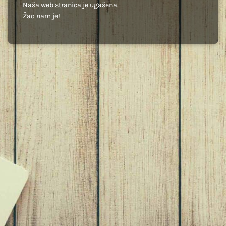
Naša web stranica je ugašena.
Žao nam je!