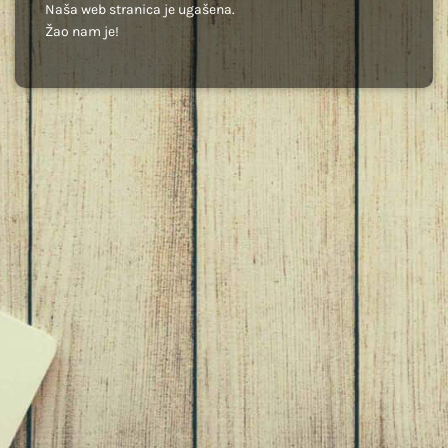
Naša web stranica je ugašena.
Žao nam je!