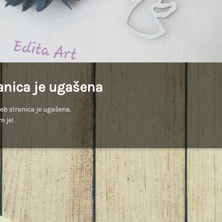
anica je ugašena
b stranica je ugašena.
m je!