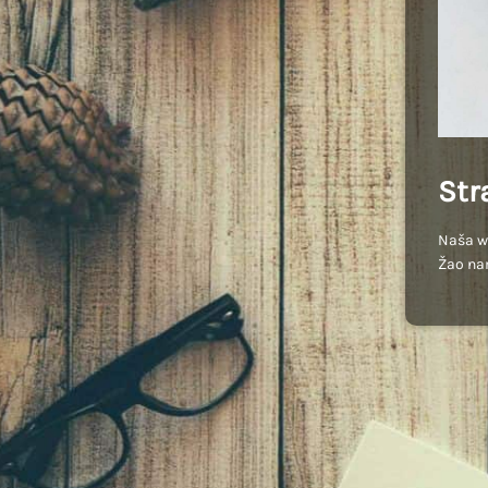
Str
Naša we
Žao na