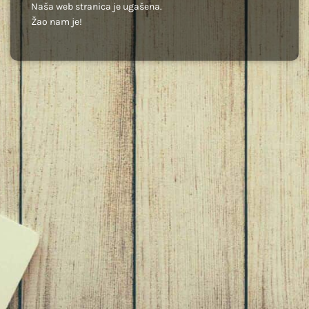
Naša web stranica je ugašena.
Žao nam je!